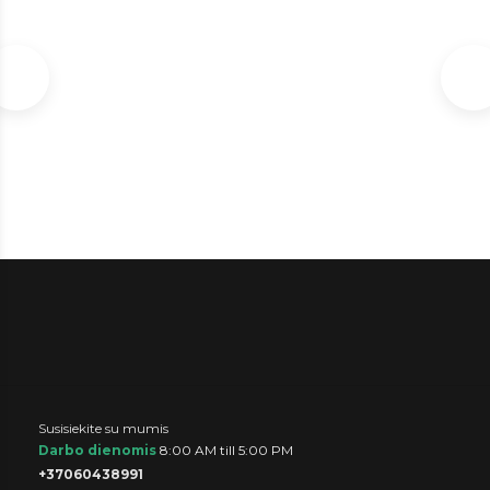
SKU: 1087298247
S
In stock
€85
Susisiekite su mumis
Darbo dienomis
8:00 AM till 5:00 PM
+37060438991