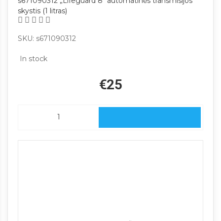
s671090312 „Lifeguard 8“ automatinės transmisijos
skystis (1 litras)
SKU: s671090312
In stock
€25