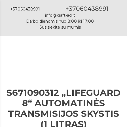
+37060438991
+37060438991
info@kraft-ad.lt
Darbo dienomis nuo 8:00 iki 17:00
Susisiekite su mumis
Katalogas
S671090312 „LIFEGUARD
8“ AUTOMATINĖS
TRANSMISIJOS SKYSTIS
(1 LITRAS)