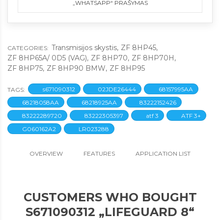
„WHATSAPP“ PRAŠYMAS
Transmisijos skystis
,
ZF 8HP45
,
CATEGORIES:
ZF 8HP65A/ 0D5 (VAG)​​​​
,
ZF 8HP70
,
ZF 8HP70H
,
ZF 8HP75
,
ZF 8HP90 BMW
,
ZF 8HP95
s671090312
02JDE26444
68157995AA
TAGS:
68218058AA
68218925AA
83222152426
83222289720
83222305397
atf 3
ATF 3+
G060162A2
LR023288
OVERVIEW
FEATURES
APPLICATION LIST
CUSTOMERS WHO BOUGHT
S671090312 „LIFEGUARD 8“