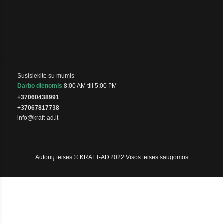
Susisiekite su mumis
Darbo dienomis
8:00 AM till 5:00 PM
+37060438991
+37067817738
info@kraft-ad.lt
Autorių teisės © KRAFT-AD 2022 Visos teisės saugomos