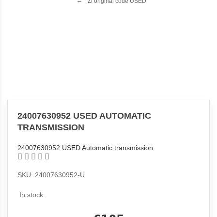
Zf original code USED
24007630952 USED AUTOMATIC
TRANSMISSION
24007630952 USED Automatic transmission
SKU: 24007630952-U
In stock