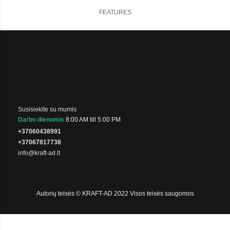
FEATURES
Susisiekite su mumis
Darbo dienomis
8:00 AM till 5:00 PM
+37060438991
+37067817738
info@kraft-ad.lt
Autorių teisės © KRAFT-AD 2022 Visos teisės saugomos