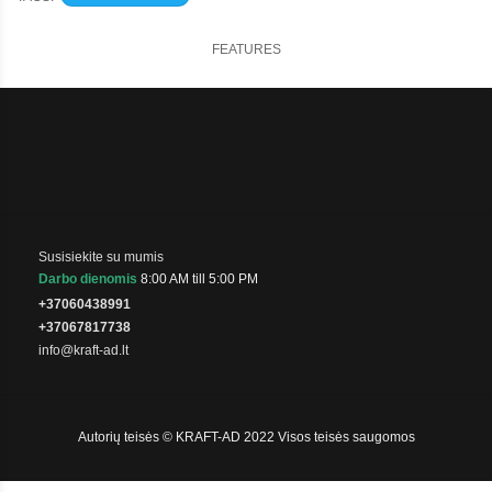
FEATURES
Susisiekite su mumis
Darbo dienomis
8:00 AM till 5:00 PM
+37060438991
+37067817738
info@kraft-ad.lt
Autorių teisės © KRAFT-AD 2022 Visos teisės saugomos