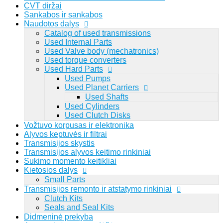
CVT diržai
Sankabos ir sankabos
Naudotos dalys
Catalog of used transmissions
Lithuanian
Used Internal Parts
Used Valve body (mechatronics)
Used torque converters
Viewed
Used Hard Parts
Prisijungti
Registruotis
Used Pumps
Used Planet Carriers
0
Used Shafts
Prisijungti
Registruotis
Used Cylinders
Used Clutch Disks
Vožtuvo korpusas ir elektronika
Alyvos keptuvės ir filtrai
Paieška pagal dalies numerį: 1068298044
Transmisijos skystis
Transmisijos alyvos keitimo rinkiniai
Sukimo momento keitikliai
Kietosios dalys
Small Parts
Transmisijos remonto ir atstatymo rinkiniai
Clutch Kits
Seals and Seal Kits
Didmeninė prekyba