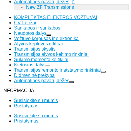
Automatinės pavarų dėžės
New ZF Transmissions
KOMPLEKTAS ELEKTROS VOZTUVAI
CVT diržai
Sankabos ir sankabos
Naudotos dalys
Vožtuvo korpusas ir elektronika
Alyvos keptuvės ir filtrai
Transmisijos skystis
Transmisijos alyvos keitimo rinkiniai
Sukimo momento keitikliai
Kietosios dalys
Transmisijos remonto ir atstatymo rinkiniai
Didmeninė prekyba
Automatinės pavarų dėžės
INFORMACIJA
Susisiekite su mumis
Pristatymas
Susisiekite su mumis
Pristatymas