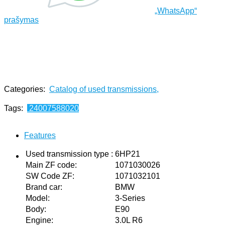
„WhatsApp“
prašymas
Categories:
Catalog of used transmissions
,
Paieška pagal aprašymą: velenas 6hp32
Tags:
24007588020
Features
Used transmission type
:
6HP21
Main ZF code
:
1071030026
SW Code ZF
:
1071032101
Brand car
:
BMW
Model
:
3-Series
Body
:
E90
Engine
:
3.0L R6