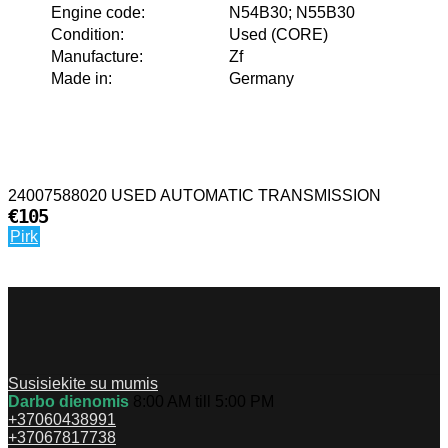
Engine code
:
N54B30; N55B30
Condition
:
Used (CORE)
Manufacture
:
Zf
Made in
:
Germany
24007588020 USED AUTOMATIC TRANSMISSION
€105
Pirk
Susisiekite su mumis
Darbo dienomis
8:00 AM till 5:00 PM
+37060438991
+37067817738