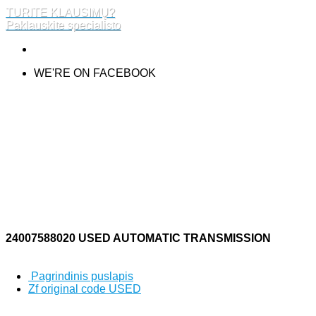
TURITE KLAUSIMŲ?
Paklauskite specialisto
WE'RE ON FACEBOOK
24007588020 USED AUTOMATIC TRANSMISSION
Pagrindinis puslapis
Zf original code USED