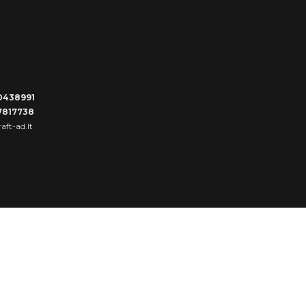
0438991
7817738
aft-ad.lt