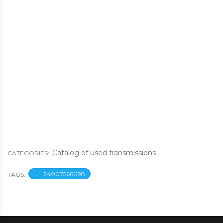
Catalog of used transmissions
CATEGORIES:
24007566098
TAGS: