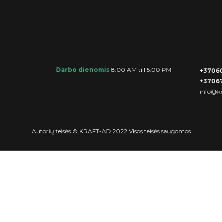
Darbo dienomis
8:00 AM till 5:00 PM
+3706
+3706
info@kr
Autorių teisės © KRAFT-AD 2022 Visos teisės saugomos