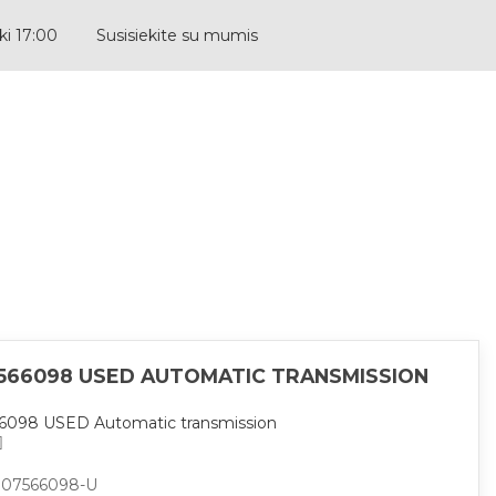
ki 17:00
Susisiekite su mumis
LITHUANIAN
566098 USED AUTOMATIC TRANSMISSION
6098 USED Automatic transmission
007566098-U