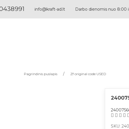
0438991
info@kraft-ad.lt
Darbo dienomis nuo 8:00 i
Paieška pagal dalies numerį: 1068298044
Paieška pagal aprašymą: velenas 6hp32
Pagrindinis puslapis
Zf original code USED
24007
2400756
SKU: 24