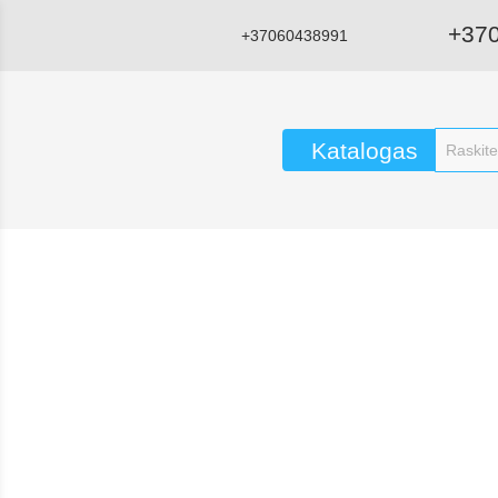
+37
+37060438991
Katalogas