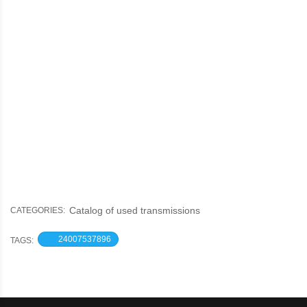
Catalog of used transmissions
CATEGORIES:
24007537896
TAGS: