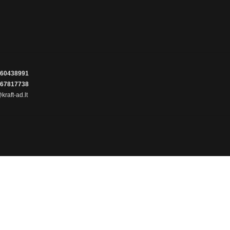
60438991
67817738
kraft-ad.lt