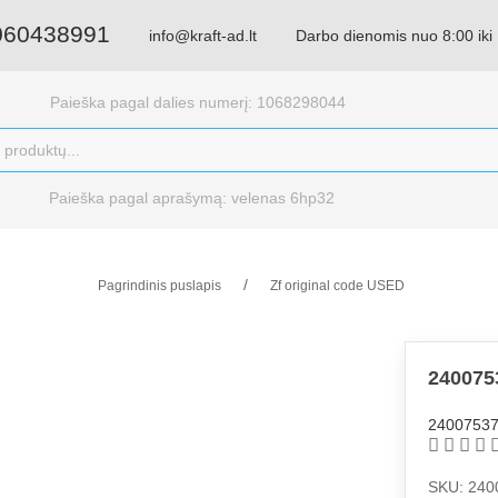
060438991
info@kraft-ad.lt
Darbo dienomis nuo 8:00 iki
Paieška pagal dalies numerį: 1068298044
Paieška pagal aprašymą: velenas 6hp32
Pagrindinis puslapis
Zf original code USED
24007
24007537
SKU: 240