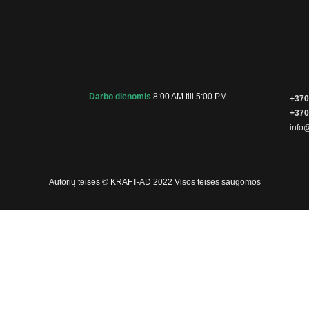
Darbo dienomis
8:00 AM till 5:00 PM
+370
+370
info@
Autorių teisės © KRAFT-AD 2022 Visos teisės saugomos