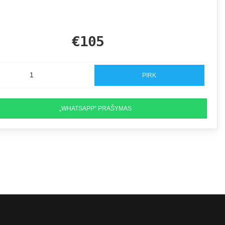
€105
PIRK
„WHATSAPP“ PRAŠYMAS