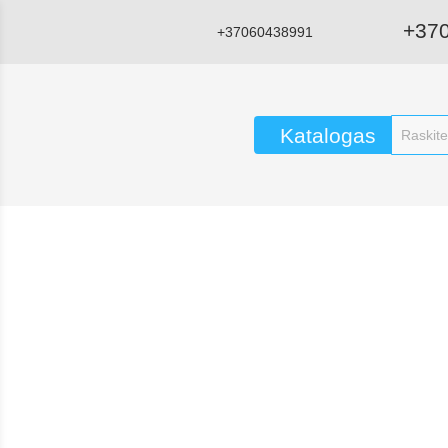
+37
+37060438991
Katalogas