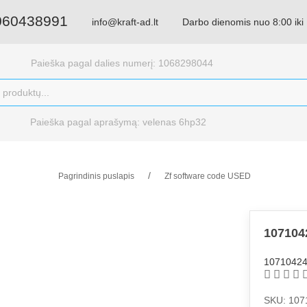
060438991
info@kraft-ad.lt
Darbo dienomis nuo 8:00 iki
Paieška pagal dalies numerį: 1068298044
Paieška pagal aprašymą: velenas 6hp32
Pagrindinis puslapis
Zf software code USED
107104
1071042
SKU: 107