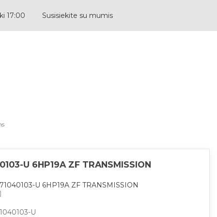
ki 17:00
Susisiekite su mumis
LITHUANIAN
ns
40103-U 6HP19A ZF TRANSMISSION
71040103-U 6HP19A ZF TRANSMISSION
71040103-U