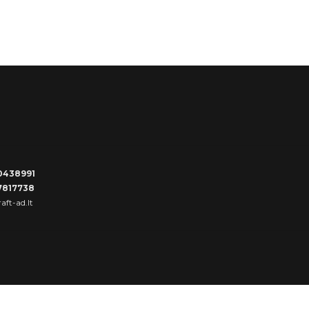
0438991
7817738
aft-ad.lt