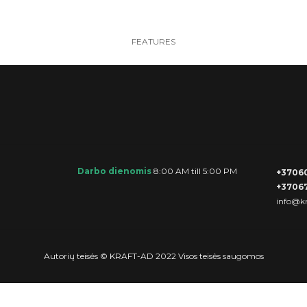
FEATURES
Darbo dienomis
8:00 AM till 5:00 PM
+3706
+3706
info@kr
Autorių teisės © KRAFT-AD 2022 Visos teisės saugomos