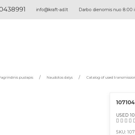
0438991
info@kraft-ad.lt
Darbo dienomis nuo 8:00 i
Paieška pagal dalies numerį: 1068298044
Paieška pagal aprašymą: velenas 6hp32
agrindinis puslapis
Naudotos dalys
Catalog of used transmissio
10710
USED 10
SKU: 10