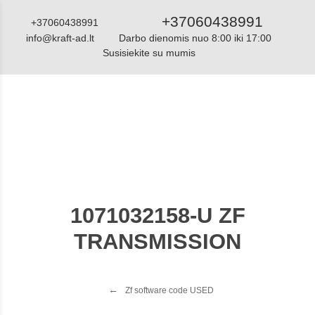
+37060438991
+37060438991
info@kraft-ad.lt
Darbo dienomis nuo 8:00 iki 17:00
Susisiekite su mumis
Katalogas
1071032158-U ZF
TRANSMISSION
Zf software code USED