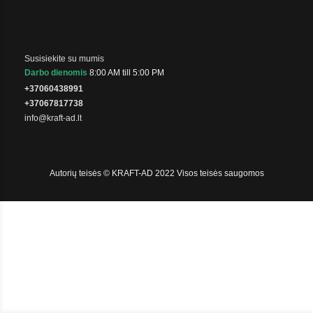
Susisiekite su mumis
Darbo dienomis
8:00 AM till 5:00 PM
+37060438991
+37067817738
info@kraft-ad.lt
Autorių teisės © KRAFT-AD 2022 Visos teisės saugomos