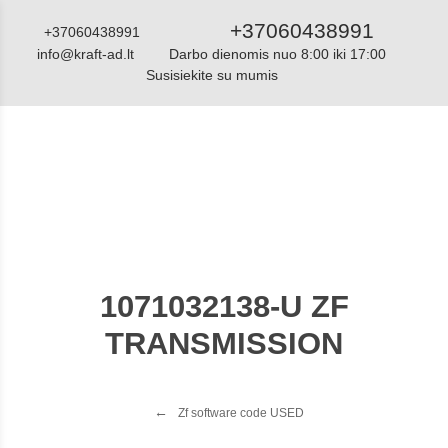
+37060438991
+37060438991
info@kraft-ad.lt
Darbo dienomis nuo 8:00 iki 17:00
Susisiekite su mumis
Katalogas
1071032138-U ZF
TRANSMISSION
Zf software code USED