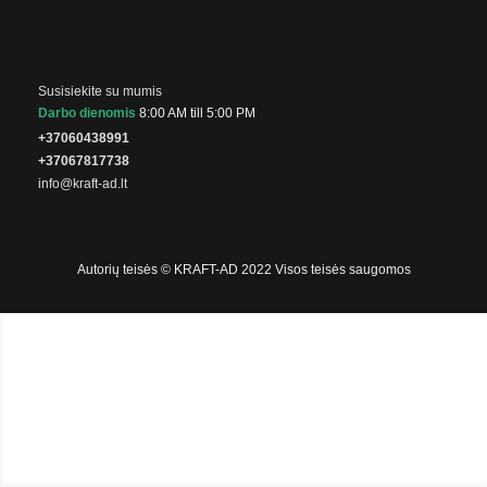
Susisiekite su mumis
Darbo dienomis
8:00 AM till 5:00 PM
+37060438991
+37067817738
info@kraft-ad.lt
Autorių teisės © KRAFT-AD 2022 Visos teisės saugomos