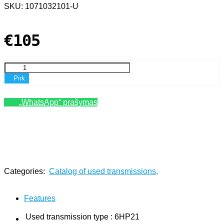
SKU: 1071032101-U
€105
Pirk
„WhatsApp“ prašymas
Categories:
Catalog of used transmissions
,
Paieška pagal aprašymą: velenas 6hp32
Features
Used transmission type
:
6HP21