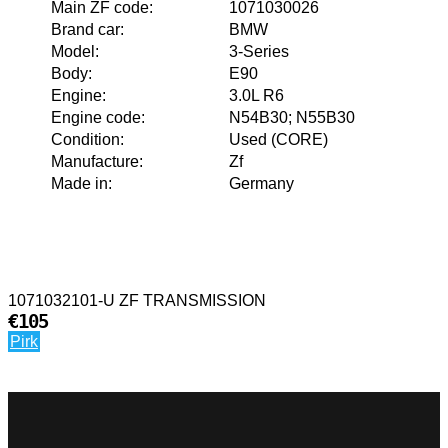
Main ZF code
:
1071030026
Brand car
:
BMW
Model
:
3-Series
Body
:
E90
Engine
:
3.0L R6
Engine code
:
N54B30; N55B30
Condition
:
Used (CORE)
Manufacture
:
Zf
Made in
:
Germany
1071032101-U ZF TRANSMISSION
€105
Pirk