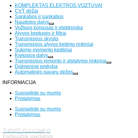
KOMPLEKTAS ELEKTROS VOZTUVAI
CVT diržai
Sankabos ir sankabos
Naudotos dalys
Vožtuvo korpusas ir elektronika
Alyvos keptuvės ir filtrai
Transmisijos skystis
Transmisijos alyvos keitimo rinkiniai
Sukimo momento keitikliai
Kietosios dalys
Transmisijos remonto ir atstatymo rinkiniai
Didmeninė prekyba
Automatinės pavarų dėžės
INFORMACIJA
Susisiekite su mumis
Pristatymas
Susisiekite su mumis
Pristatymas
TURITE KLAUSIMŲ?
Paklauskite specialisto