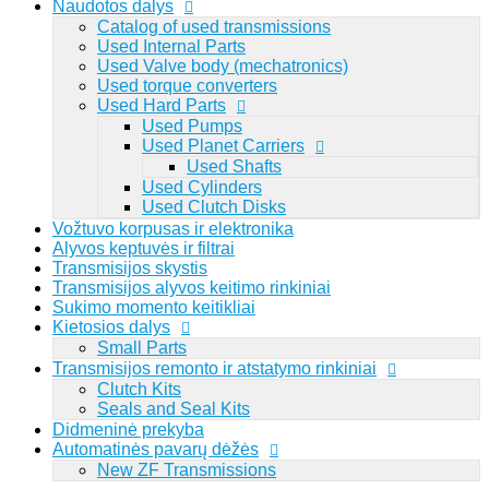
Naudotos dalys
Catalog of used transmissions
Lithuanian
Used Internal Parts
Used Valve body (mechatronics)
Used torque converters
Viewed
Used Hard Parts
Prisijungti
Registruotis
Used Pumps
0
Used Planet Carriers
Used Shafts
Prisijungti
Registruotis
Used Cylinders
Used Clutch Disks
Vožtuvo korpusas ir elektronika
Paieška pagal dalies numerį: 1068298044
Alyvos keptuvės ir filtrai
Transmisijos skystis
Transmisijos alyvos keitimo rinkiniai
Sukimo momento keitikliai
Kietosios dalys
Small Parts
Transmisijos remonto ir atstatymo rinkiniai
Clutch Kits
Seals and Seal Kits
Didmeninė prekyba
Automatinės pavarų dėžės
New ZF Transmissions