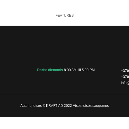
FEATURES
Darbo dienomis
8:00 AM till 5:00 PM
+370
+370
info@
Autorių teisės © KRAFT-AD 2022 Visos teisės saugomos