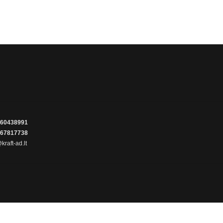
60438991
67817738
kraft-ad.lt