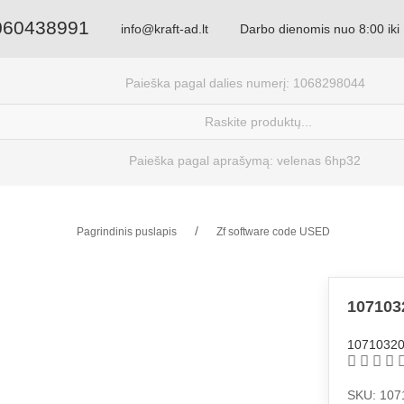
060438991
info@kraft-ad.lt
Darbo dienomis nuo 8:00 iki
Paieška pagal dalies numerį: 1068298044
Paieška pagal aprašymą: velenas 6hp32
Pagrindinis puslapis
Zf software code USED
107103
1071032
SKU: 107