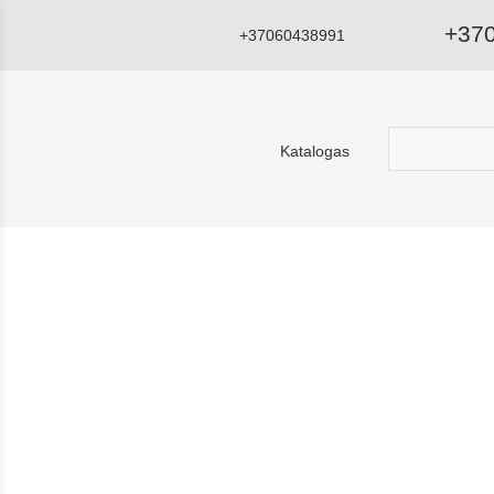
+37
+37060438991
Katalogas