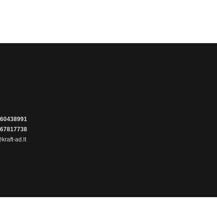
60438991
67817738
kraft-ad.lt