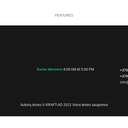
FEATURES
Darbo dienomis
8:00 AM till 5:00 PM
+370
+370
info@
Autorių teisės © KRAFT-AD 2022 Visos teisės saugomos