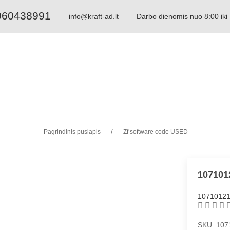
060438991
info@kraft-ad.lt
Darbo dienomis nuo 8:00 iki
Paieška pagal dalies numerį: 1068298044
Paieška pagal aprašymą: velenas 6hp32
Pagrindinis puslapis
Zf software code USED
107101
1071012
SKU: 107