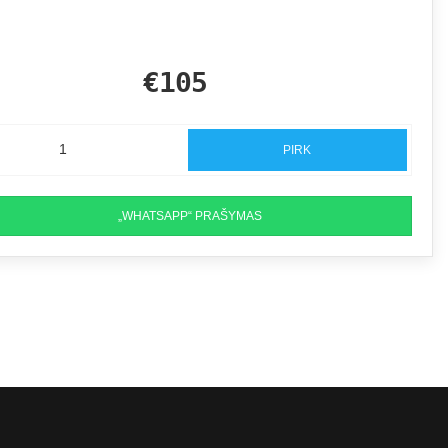
€105
PIRK
„WHATSAPP“ PRAŠYMAS