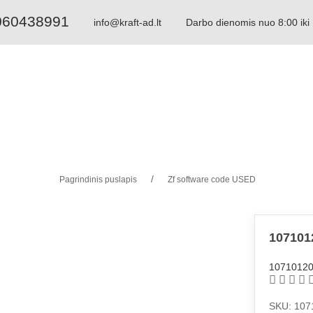
060438991
info@kraft-ad.lt
Darbo dienomis nuo 8:00 iki
Paieška pagal dalies numerį: 1068298044
Paieška pagal aprašymą: velenas 6hp32
Pagrindinis puslapis
Zf software code USED
107101
1071012
SKU: 107