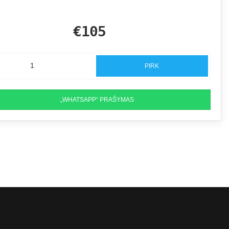
€105
PIRK
„WHATSAPP“ PRAŠYMAS