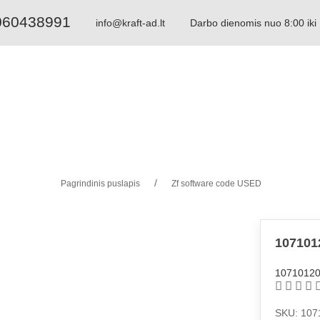
060438991
info@kraft-ad.lt
Darbo dienomis nuo 8:00 iki
Paieška pagal dalies numerį: 1068298044
Paieška pagal aprašymą: velenas 6hp32
Pagrindinis puslapis
Zf software code USED
107101
1071012
SKU: 107