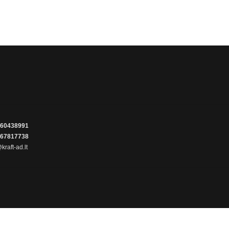
60438991
67817738
kraft-ad.lt