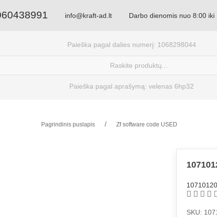
060438991
info@kraft-ad.lt
Darbo dienomis nuo 8:00 iki
Paieška pagal dalies numerį: 1068298044
Paieška pagal aprašymą: velenas 6hp32
Pagrindinis puslapis
Zf software code USED
107101
1071012
SKU: 107