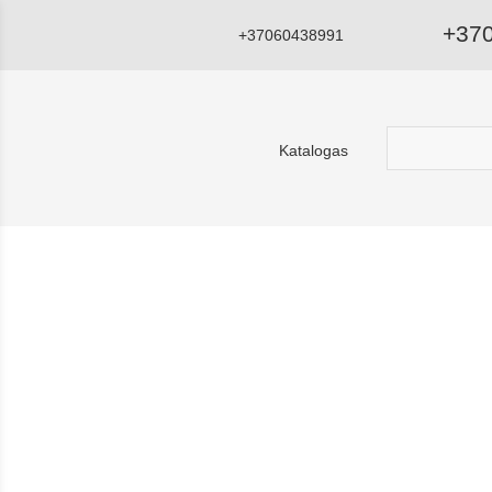
+37
+37060438991
Katalogas