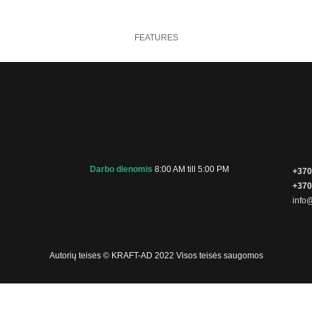
FEATURES
Darbo dienomis
8:00 AM till 5:00 PM
+370
+370
info@
Autorių teisės © KRAFT-AD 2022 Visos teisės saugomos