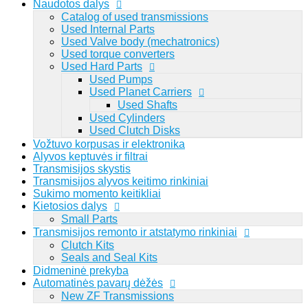
Naudotos dalys
Catalog of used transmissions
Lithuanian
Used Internal Parts
Used Valve body (mechatronics)
Used torque converters
Viewed
Used Hard Parts
Prisijungti
Registruotis
Used Pumps
0
Used Planet Carriers
Used Shafts
Prisijungti
Registruotis
Used Cylinders
Used Clutch Disks
Vožtuvo korpusas ir elektronika
Paieška pagal dalies numerį: 1068298044
Alyvos keptuvės ir filtrai
Transmisijos skystis
Transmisijos alyvos keitimo rinkiniai
Sukimo momento keitikliai
Kietosios dalys
Small Parts
Transmisijos remonto ir atstatymo rinkiniai
Clutch Kits
Seals and Seal Kits
Didmeninė prekyba
Automatinės pavarų dėžės
New ZF Transmissions