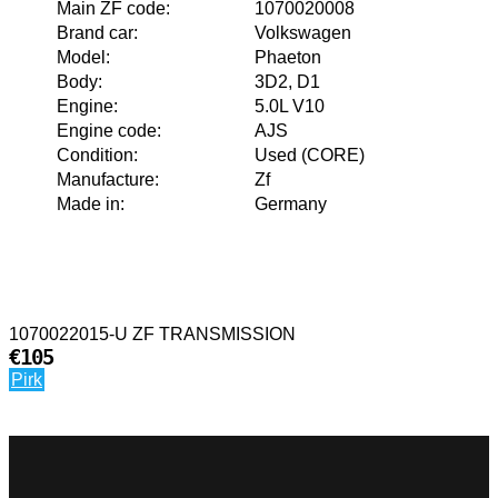
Main ZF code
:
1070020008
Brand car
:
Volkswagen
Model
:
Phaeton
Body
:
3D2, D1
Engine
:
5.0L V10
Engine code
:
AJS
Condition
:
Used (CORE)
Manufacture
:
Zf
Made in
:
Germany
1070022015-U ZF TRANSMISSION
€105
Pirk