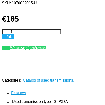
SKU: 1070022015-U
€105
Pirk
„WhatsApp“ prašymas
Categories:
Catalog of used transmissions
,
Paieška pagal aprašymą: velenas 6hp32
Features
Used transmission type
:
6HP32A