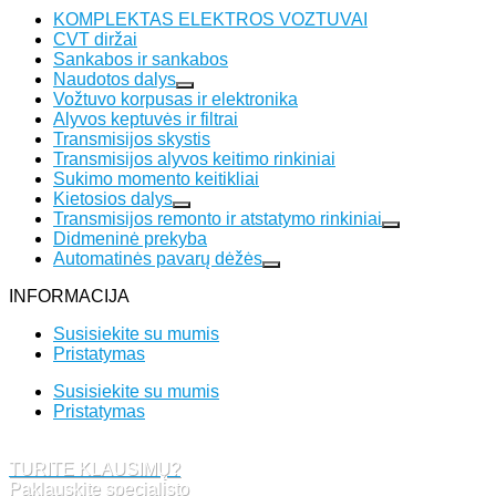
KOMPLEKTAS ELEKTROS VOZTUVAI
CVT diržai
Sankabos ir sankabos
Naudotos dalys
Vožtuvo korpusas ir elektronika
Alyvos keptuvės ir filtrai
Transmisijos skystis
Transmisijos alyvos keitimo rinkiniai
Sukimo momento keitikliai
Kietosios dalys
Transmisijos remonto ir atstatymo rinkiniai
Didmeninė prekyba
Automatinės pavarų dėžės
INFORMACIJA
Susisiekite su mumis
Pristatymas
Susisiekite su mumis
Pristatymas
TURITE KLAUSIMŲ?
Paklauskite specialisto