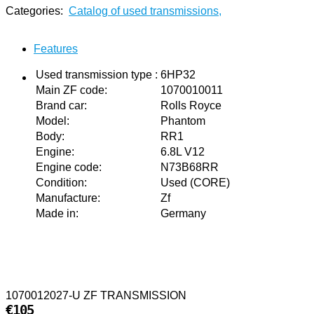
Categories:
Catalog of used transmissions
,
Features
Used transmission type
:
6HP32
Main ZF code
:
1070010011
Brand car
:
Rolls Royce
Model
:
Phantom
Body
:
RR1
Engine
:
6.8L V12
Engine code
:
N73B68RR
Condition
:
Used (CORE)
Manufacture
:
Zf
Made in
:
Germany
1070012027-U ZF TRANSMISSION
€105