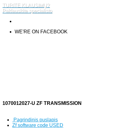
TURITE KLAUSIMŲ?
Paklauskite specialisto
WE'RE ON FACEBOOK
1070012027-U ZF TRANSMISSION
Pagrindinis puslapis
Zf software code USED