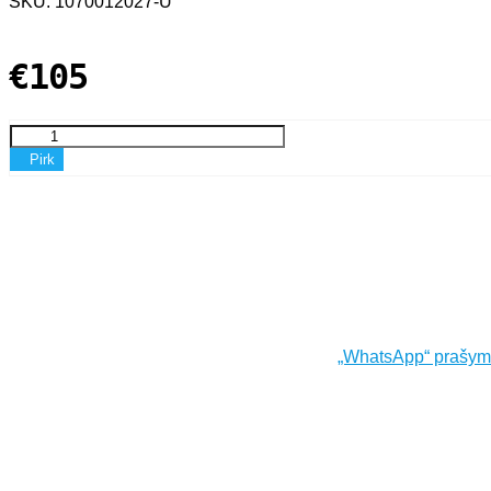
SKU: 1070012027-U
€105
Pirk
„WhatsApp“ prašy