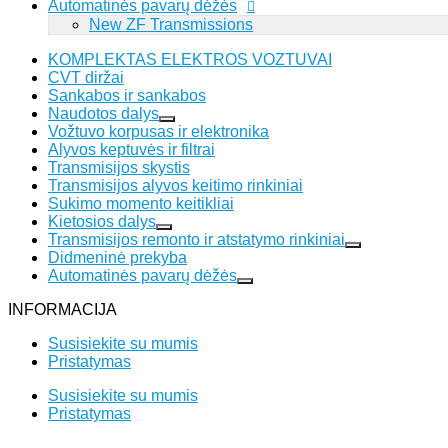
Automatinės pavarų dėžės
New ZF Transmissions
KOMPLEKTAS ELEKTROS VOZTUVAI
CVT diržai
Sankabos ir sankabos
Naudotos dalys
Vožtuvo korpusas ir elektronika
Alyvos keptuvės ir filtrai
Transmisijos skystis
Transmisijos alyvos keitimo rinkiniai
Sukimo momento keitikliai
Kietosios dalys
Transmisijos remonto ir atstatymo rinkiniai
Didmeninė prekyba
Automatinės pavarų dėžės
INFORMACIJA
Susisiekite su mumis
Pristatymas
Susisiekite su mumis
Pristatymas