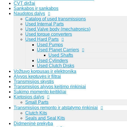
CVT diržai
Sankabos ir sankabos
Naudotos dalys
Catalog of used transmissions
Lithuanian
Used Internal Parts
Used Valve body (mechatronics)
Viewed
Used torque converters
Prisijungti
Registruotis
Used Hard Parts
0
Used Pumps
Used Planet Carriers
Prisijungti
Registruotis
Used Shafts
Used Cylinders
Used Clutch Disks
Vožtuvo korpusas ir elektronika
Alyvos keptuvės ir filtrai
Transmisijos skystis
Transmisijos alyvos keitimo rinkiniai
Sukimo momento keitikliai
Kietosios dalys
Small Parts
Transmisijos remonto ir atstatymo rinkiniai
Clutch Kits
Seals and Seal Kits
Didmeninė prekyba