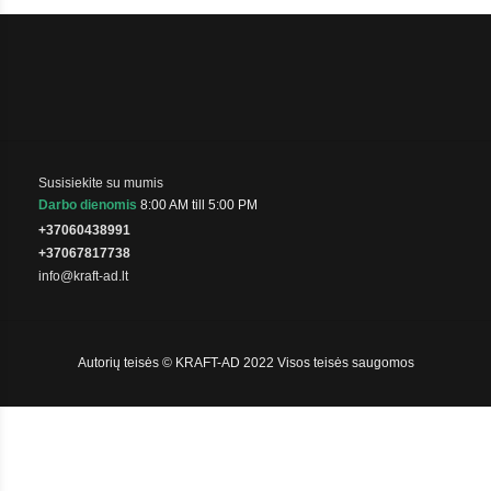
Susisiekite su mumis
Darbo dienomis
8:00 AM till 5:00 PM
+37060438991
+37067817738
info@kraft-ad.lt
Autorių teisės © KRAFT-AD 2022 Visos teisės saugomos