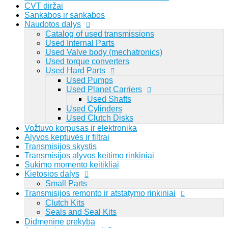
CVT diržai
Sankabos ir sankabos
Naudotos dalys
Catalog of used transmissions
Used Internal Parts
Lithuanian
Used Valve body (mechatronics)
Used torque converters
Used Hard Parts
Viewed
Used Pumps
Prisijungti
Registruotis
Used Planet Carriers
0
Used Shafts
Used Cylinders
Prisijungti
Registruotis
Used Clutch Disks
Paieška pagal dalies numerį: 1068298044
Vožtuvo korpusas ir elektronika
Alyvos keptuvės ir filtrai
Transmisijos skystis
Transmisijos alyvos keitimo rinkiniai
Sukimo momento keitikliai
Kietosios dalys
Small Parts
Transmisijos remonto ir atstatymo rinkiniai
Clutch Kits
Seals and Seal Kits
Didmeninė prekyba