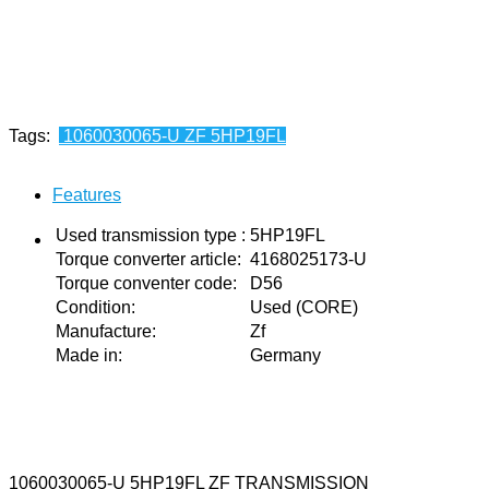
Paieška pagal aprašymą: velenas 6hp32
Tags:
1060030065-U ZF 5HP19FL
Features
Used transmission type
:
5HP19FL
Torque converter article
:
4168025173-U
Torque conventer code
:
D56
Condition
:
Used (CORE)
Manufacture
:
Zf
Made in
:
Germany
1060030065-U 5HP19FL ZF TRANSMISSION