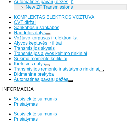
Automatinės pavarų dėžės
New ZF Transmissions
KOMPLEKTAS ELEKTROS VOZTUVAI
CVT diržai
Sankabos ir sankabos
Naudotos dalys
Vožtuvo korpusas ir elektronika
Alyvos keptuvės ir filtrai
Transmisijos skystis
Transmisijos alyvos keitimo rinkiniai
Sukimo momento keitikliai
Kietosios dalys
Transmisijos remonto ir atstatymo rinkiniai
Didmeninė prekyba
Automatinės pavarų dėžės
INFORMACIJA
Susisiekite su mumis
Pristatymas
Susisiekite su mumis
Pristatymas