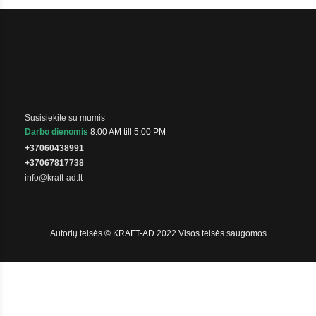
Susisiekite su mumis
Darbo dienomis
8:00 AM till 5:00 PM
+37060438991
+37067817738
info@kraft-ad.lt
Autorių teisės © KRAFT-AD 2022 Visos teisės saugomos