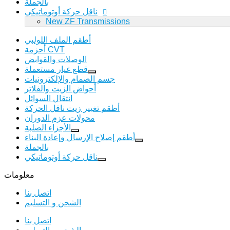
بالجملة
ناقل حركة أوتوماتيكي
New ZF Transmissions
أطقم الملف اللولبي
أحزمة CVT
الوصلات والقوابض
قطع غيار مستعملة
جسم الصمام والإلكترونيات
أحواض الزيت والفلاتر
انتقال السوائل
أطقم تغيير زيت ناقل الحركة
محولات عزم الدوران
الأجزاء الصلبة
أطقم إصلاح الإرسال وإعادة البناء
بالجملة
ناقل حركة أوتوماتيكي
معلومات
اتصل بنا
الشحن و التسليم
اتصل بنا