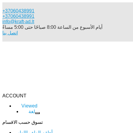
+37060438991
+37060438991
info@kraft-ad.lt
أيام الأسبوع من الساعة 8:00 صباحًا حتى 5:00 مساءً
اتصل بنا
فهرس
ACCOUNT
Viewed
لغة
تسوق حسب الاقسام
أطقم الملف اللولبي