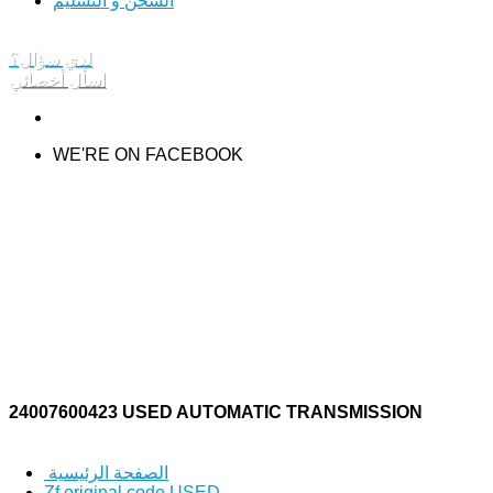
الشحن و التسليم
لدي سؤال؟
اسأل أخصائي
WE'RE ON FACEBOOK
24007600423 USED AUTOMATIC TRANSMISSION
الصفحة الرئيسية
Zf original code USED