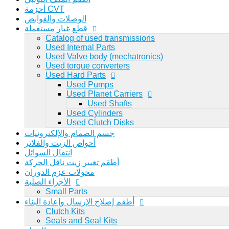
أحزمة CVT
الوصلات والقوابض
قطع غيار مستعملة
Catalog of used transmissions
Arabic
Used Internal Parts
Viewed
Used Valve body (mechatronics)
Used torque converters
تسجيل الدخول
اشتراك
Used Hard Parts
0
Used Pumps
تسجيل الدخول
اشتراك
Used Planet Carriers
Used Shafts
Used Cylinders
Used Clutch Disks
جسم الصمام والإلكترونيات
أحواض الزيت والفلاتر
انتقال السوائل
أطقم تغيير زيت ناقل الحركة
محولات عزم الدوران
الأجزاء الصلبة
Small Parts
أطقم إصلاح الإرسال وإعادة البناء
Clutch Kits
Seals and Seal Kits