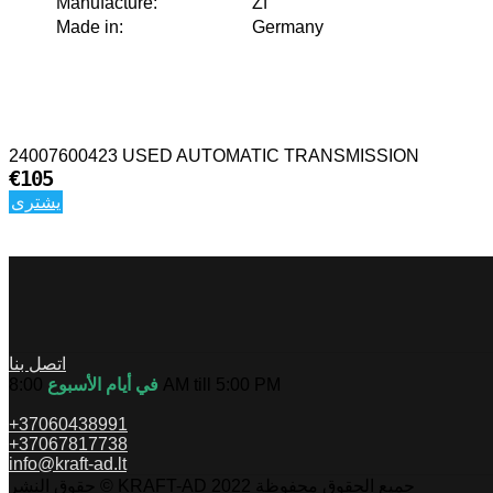
Manufacture
:
Zf
Made in
:
Germany
24007600423 USED AUTOMATIC TRANSMISSION
€105
يشترى
اتصل بنا
8:00 AM till 5:00 PM
في أيام الأسبوع
+37060438991
+37067817738
info@kraft-ad.lt
حقوق النشر © KRAFT-AD 2022 جميع الحقوق محفوظة