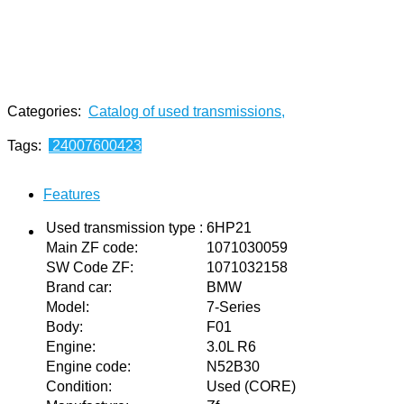
Categories:
Catalog of used transmissions
,
Tags:
24007600423
Features
Used transmission type
:
6HP21
Main ZF code
:
1071030059
SW Code ZF
:
1071032158
Brand car
:
BMW
Model
:
7-Series
Body
:
F01
Engine
:
3.0L R6
Engine code
:
N52B30
Condition
:
Used (CORE)