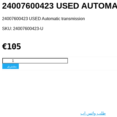
24007600423 USED AUTOM
24007600423 USED Automatic transmission
SKU: 24007600423-U
€105
يشترى
طلب واتس اب