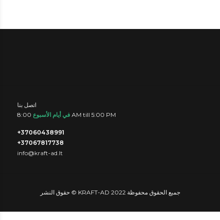
اتصل بنا
8:00 AM till 5:00 PM
في أيام الأسبوع
+37060438991
+37067817738
info@kraft-ad.lt
حقوق النشر © KRAFT-AD 2022 جميع الحقوق محفوظة