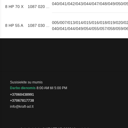
040/041/042/043/044/047/048/049/050/0
8 HP 70 X
1087 020 ...
005/007/013/014/015/016/018/019/020/02
8 HP 55 A
1087 030 ...
040/041/044/049/054/055/057/058/059/0
Susisiekite su mumis
Darbo dienomis
8:00 AM till 5:00 PM
+37060438991
+37067817738
info@kraft-ad.lt