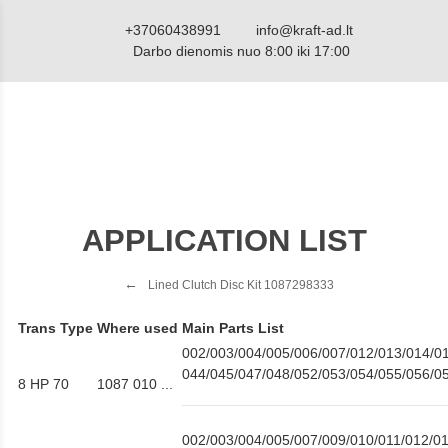
+37060438991
info@kraft-ad.lt
Darbo dienomis nuo 8:00 iki 17:00
APPLICATION LIST
Lined Clutch Disc Kit 1087298333
Trans Type
Where used
Main Parts List
002/003/004/005/006/007/012/013/014/01
044/045/047/048/052/053/054/055/056/0
8 HP 70
1087 010 ...
002/003/004/005/007/009/010/011/012/01