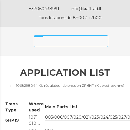
+37060438991
info@kraft-ad.lt
Tous les jours de 8h00 à 17h00
APPLICATION LIST
1068298044 Kit régulateur de pression ZF 6HP (Kit électrovanne)
Trans
Where
Main Parts List
Type
used
1071
005/006/007/020/021/023/024/025/027/
6HP19
010 ...