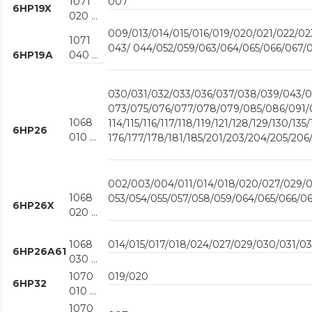
1071
007
6HP19X
020 ...
009/013/014/015/016/019/020/021/022/0
1071
043/ 044/052/059/063/064/065/066/067/0
6HP19A
040 ...
030/031/032/033/036/037/038/039/043/0
073/075/076/077/078/079/085/086/091/09
1068
114/115/116/117/118/119/121/128/129/130/135
6HP26
010 ...
176/177/178/181/185/201/203/204/205/206
002/003/004/011/014/018/020/027/029/0
1068
053/054/055/057/058/059/064/065/066/
6HP26X
020 ...
1068
014/015/017/018/024/027/029/030/031/0
6HP26A61
030 ...
1070
019/020
6HP32
010 ...
1070